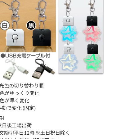
光色の切り替わり順
7色がゆっくり変化
7色が早く変化
手動で変化 (固定)
期
業日後工場出荷
文締切平日12時 ※土日祝日除く