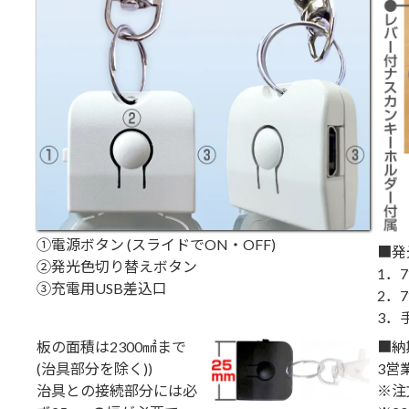
①電源ボタン (スライドでON・OFF)
■発
②発光色切り替えボタン
1．
③充電用USB差込口
2．
3．
板の面積は2300㎟まで
■納
(治具部分を除く))
3営
治具との接続部分には必
※注