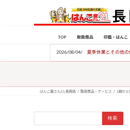
コ
ナ
ン
ビ
テ
ゲ
ン
ー
ツ
シ
TOP
取扱商品
印鑑・はんこ
へ
ョ
ス
ン
2026/08/04/
夏季休業とその他の
キ
に
ッ
移
プ
動
はんこ屋さん21 長岡店
取扱商品・サービス
1個から
検
索: