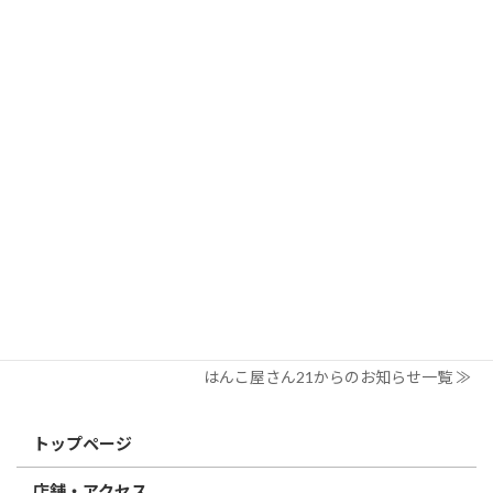
索:
はんこ屋さん21からのお知らせ
2026/03/19
はんこ屋さん21からのお知らせ
個人用印鑑の印材（素材）の選び方｜実印・銀行印・認印におす
すめは？
2026/03/09
はんこ屋さん21からのお知らせ
電子印鑑の使い方は？メリットやデメリットも解説
2026/02/13
はんこ屋さん21からのお知らせ
印鑑の書体（古印体・篆書体・印相体・楷書体・行書体）とは？
特徴とフォントの選び方
はんこ屋さん21からのお知らせ一覧 ≫
トップページ
店舗・アクセス